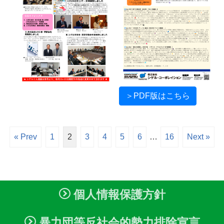
＞PDF版はこちら
« Prev
1
2
3
4
5
6
…
16
Next »
個人情報保護方針
暴力団等反社会的勢力排除宣言