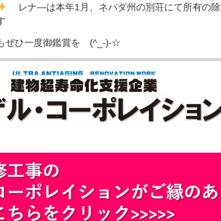
レナ―は本年1月、ネバダ州の別荘にて所有の除
す
ひ一度御鑑賞を (^_-)-☆