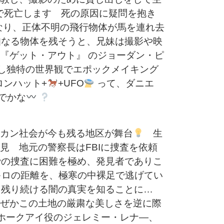
で死亡します 死の原因に疑問を抱き
なり、正体不明の飛行物体が馬を連れ去
なる物体を残そうと、兄妹は撮影や映
 『ゲット・アウト』 のジョーダン・ピ
し独特の世界観でエポックメイキング
ロンハット+
+UFO
って、ダニエ
でかな
カン社会が今も残る地区が舞台
生
 地元の警察長はFBIに捜査を依頼
の捜査に困難を極め、発見者でありこ
キロの距離を、極寒の中裸足で逃げてい
く残り続ける闇の真実を知ることに…
ぜかこの土地の厳粛な美しさを逆に際
ホークアイ役のジェレミー・レナ―、