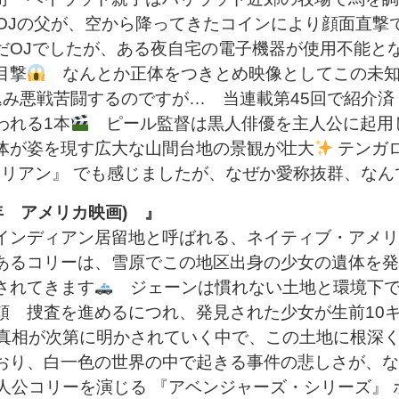
Jの父が、空から降ってきたコインにより顔面直撃
だOJでしたが、ある夜自宅の電子機器が使用不能と
目撃
なんとか正体をつきとめ映像としてこの未知
み悪戦苦闘するのですが… 当連載第45回で紹介済
われる1本
ピール監督は黒人俳優を主人公に起用
体が姿を現す広大な山間台地の景観が壮大
テンガ
エイリアン』 でも感じましたが、なぜか愛称抜群、なん
17年 アメリカ映画) 』
インディアン居留地と呼ばれる、ネイティブ・アメリ
あるコリーは、雪原でこの地区出身の少女の遺体を発見
されてきます
ジェーンは慣れない土地と環境下で
頼 捜査を進めるにつれ、発見された少女が生前10
真相が次第に明かされていく中で、この土地に根深
おり、白一色の世界の中で起きる事件の悲しさが、な
公コリーを演じる 『アベンジャーズ・シリーズ』 