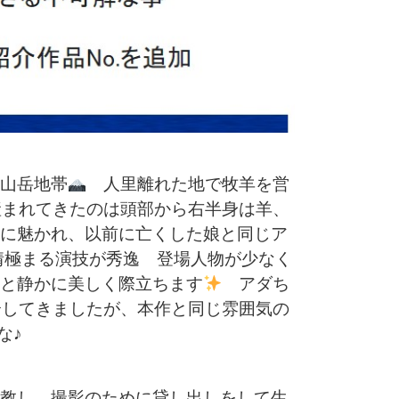
』
山岳地帯
人里離れた地で牧羊を営
まれてきたのは頭部から右半身は羊、
に魅かれ、以前に亡くした娘と同じア
情極まる演技が秀逸 登場人物が少なく
と静かに美しく際立ちます
アダち
してきましたが、本作と同じ雰囲気の
な♪
教し、撮影のために貸し出しをして生