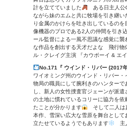
計を立てていました
ある日主人公O
ながら妹のエムと共に牧場を引き継い
り金属のかけらを吐き出しているのを
像機器のプロである2人の仲間を引き込
ール監督による一風不思議な感覚に襲
な作品を創出する天才だよな 飛行物
ル・クレイグ主演 『カウボーイ & 
No.171『 ウインド・リバー (20
ワイオミング州のウインド・リバー・
物局の職員にして腕利きのハンターで
し、新人の女性捜査官ジェーンが派遣
の土地に慣れているコリーに協力を依
たことが分かります
そして二人は
本作、雪深い広大な雪原を舞台として
立たせているようでもあります
主人