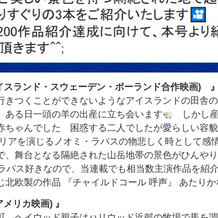
21年 アイスランド・スウェーデン・ポーランド合作映画) 
行きつくことができないようなアイスランドの田舎の
、ある日一頭の羊の出産に立ち会います
しかし産
赤ちゃんでした 困惑する二人でしたが愛らしい容貌
マリアを演じるノオミ・ラパスの物悲しく時として感
で、舞台となる隔絶された山岳地帯の景色がひんやり
パス好きなので、当連載でも相当数主演作品を紹介
北欧製の作品 『チャイルドコール 呼声』 あたりか
 アメリカ映画) 』
町 ヘイウッド親子はハリウッド近郊の牧場で馬を調