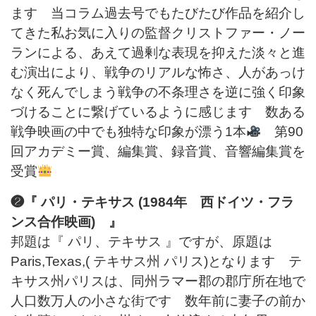
ます 当コラム過去号でもたびたび作品を紹介し
てきた私お気に入りの監督クリストファー・ノー
ランによる、あえて過剰な表現を抑えた淡々と進
む演出により、戦争のリアルな怖さ、人があっけ
なく死んでしまう戦争の不条理さを逆に強く印象
づけることに繋げているように感じます 数ある
戦争映画の中でも独特な印象が漂う1本
第90
回アカデミー賞、編集賞、録音賞、音響編集賞を
受賞
❷『 パリ・テキサス (1984年 西ドイツ・フラ
ンス合作映画) 』
邦題は『 パリ、テキサス 』ですが、原題は
Paris,Texas,( テキサス州 パリス)となります テ
キサス州パリスは、同州ラマー郡の郡庁所在地で
人口数万人の小さな街です 数年前に妻子の前か