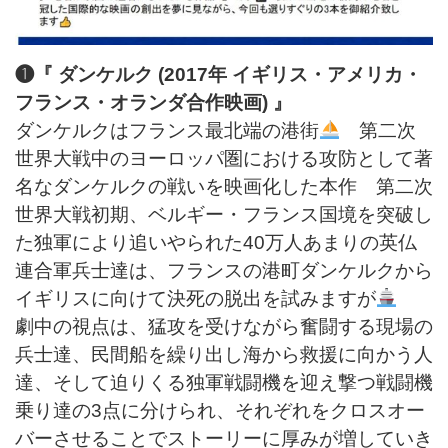
❶『 ダンケルク (2017年 イギリス・アメリカ・
フランス・オランダ合作映画) 』
ダンケルクはフランス最北端の港街
第二次
世界大戦中のヨーロッパ圏における攻防として著
名なダンケルクの戦いを映画化した本作 第二次
世界大戦初期、ベルギー・フランス国境を突破し
た独軍により追いやられた40万人あまりの英仏
連合軍兵士達は、フランスの港町ダンケルクから
イギリスに向けて決死の脱出を試みますが
劇中の視点は、猛攻を受けながら奮闘する現場の
兵士達、民間船を繰り出し海から救援に向かう人
達、そして迫りくる独軍戦闘機を迎え撃つ戦闘機
乗り達の3点に分けられ、それぞれをクロスオー
バーさせることでストーリーに厚みが増していき