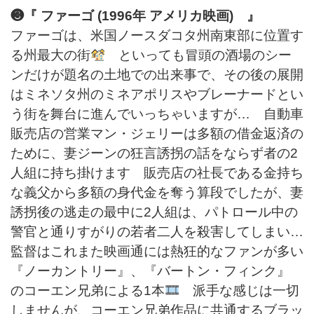
❸『 ファーゴ (1996年 アメリカ映画) 』
ファーゴは、米国ノースダコタ州南東部に位置す
る州最大の街
といっても冒頭の酒場のシー
ンだけが題名の土地での出来事で、その後の展開
はミネソタ州のミネアポリスやブレーナードとい
う街を舞台に進んでいっちゃいますが… 自動車
販売店の営業マン・ジェリーは多額の借金返済の
ために、妻ジーンの狂言誘拐の話をならず者の2
人組に持ち掛けます 販売店の社長である金持ち
な義父から多額の身代金を奪う算段でしたが、妻
誘拐後の逃走の最中に2人組は、パトロール中の
警官と通りすがりの若者二人を殺害してしまい…
監督はこれまた映画通には熱狂的なファンが多い
『ノーカントリー』、『バートン・フィンク』
のコーエン兄弟による1本
派手な感じは一切
しませんが、コーエン兄弟作品に共通するブラッ