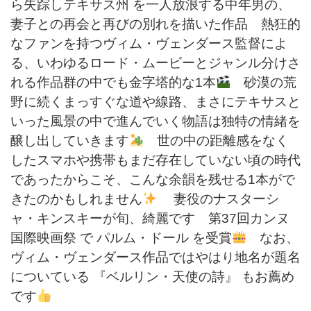
ら失踪しテキサス州 を一人放浪する中年男の、
妻子との再会と再びの別れを描いた作品 熱狂的
なファンを持つヴィム・ヴェンダース監督によ
る、いわゆるロード・ムービーとジャンル分けさ
れる作品群の中でも金字塔的な1本
砂漠の荒
野に続くまっすぐな道や線路、まさにテキサスと
いった風景の中で進んでいく物語は独特の情緒を
醸し出していきます
世の中の距離感をなく
したスマホや携帯もまだ存在していない頃の時代
であったからこそ、こんな余韻を残せる1本がで
きたのかもしれません
妻役のナスターシ
ャ・キンスキーが旬、綺麗です 第37回カンヌ
国際映画祭 で パルム・ドール を受賞
なお、
ヴィム・ヴェンダース作品ではやはり地名が題名
についている 『ベルリン・天使の詩』 もお薦め
です