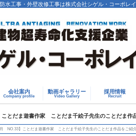
防水工事・外壁改修工事は株式会社シゲル・コーポレ
会社案内
動画ギャラリー
採用情報
Company profile
Video Gallery
Recruit
.33】ことだま遊書作家 ことだま千絵子先生のことだま
年6月 NO.33】ことだま遊書作家 ことだま千絵子先生のことだま作品をご紹