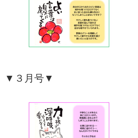
▼３月号▼