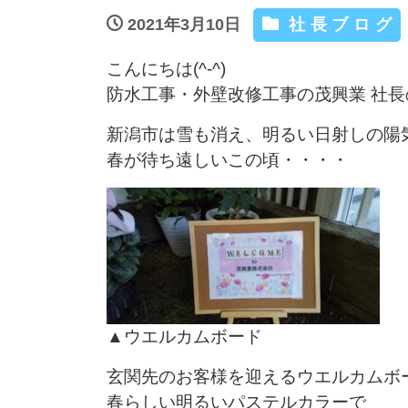
2021年3月10日
社長ブログ
こんにちは(^-^)
防水工事・外壁改修工事の茂興業 社
新潟市は雪も消え、明るい日射しの陽
春が待ち遠しいこの頃・・・・
▲ウエルカムボード
玄関先のお客様を迎えるウエルカムボ
春らしい明るいパステルカラーで