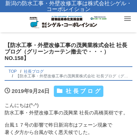
新潟の防水工事・外壁改修工事は株式会社シゲル・
コーポレイション
Tog
【防水工事・外壁改修工事の茂興業株式会社 社長
ブログ（グリーンカーテン撤去で・・・）
NO.158】
TOP
社長ブログ
【防水工事・外壁改修工事の茂興業株式会社 社長ブログ（グリーンカーテン撤去で・・・） NO.158】
2019年9月24日
社長ブログ
こんにちは(^-^)
防水工事・外壁改修工事の茂興業 社長の高橋英樹です。
台風１７号の影響で昨日新潟市はフェーン現象で
暑く夕方から台風が吹く悪天候でした。