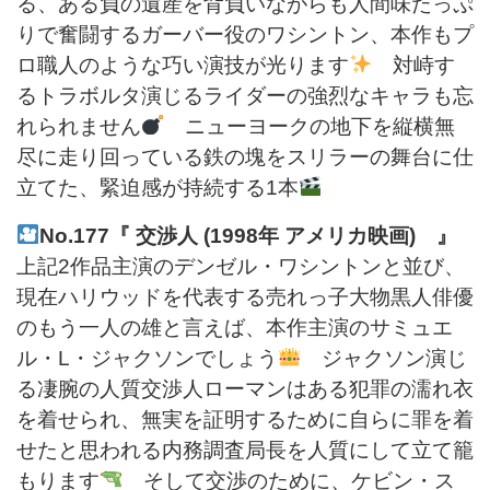
る、ある負の遺産を背負いながらも人間味たっぷ
りで奮闘するガーバー役のワシントン、本作もプ
ロ職人のような巧い演技が光ります
対峙す
るトラボルタ演じるライダーの強烈なキャラも忘
れられません
ニューヨークの地下を縦横無
尽に走り回っている鉄の塊をスリラーの舞台に仕
立てた、緊迫感が持続する1本
No.177『 交渉人 (1998年 アメリカ映画) 』
上記2作品主演のデンゼル・ワシントンと並び、
現在ハリウッドを代表する売れっ子大物黒人俳優
のもう一人の雄と言えば、本作主演のサミュエ
ル・L・ジャクソンでしょう
ジャクソン演じ
る凄腕の人質交渉人ローマンはある犯罪の濡れ衣
を着せられ、無実を証明するために自らに罪を着
せたと思われる内務調査局長を人質にして立て籠
もります
そして交渉のために、ケビン・ス