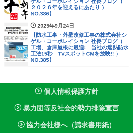
ゲル・コーポレイション 社長ブログ（
２０２６年を迎えるにあたり ）
NO.386】
2025年9月24日
【防水工事・外壁改修工事の株式会社シ
ゲル・コーポレイション 社長ブログ（
工場、倉庫屋根に最適! 当社の遮熱防水
工法15秒 TVスポットCMを放映!! ）
NO.385】
個人情報保護方針
暴力団等反社会的勢力排除宣言
協力会社様へ（請求書用紙）