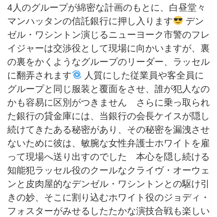
4人のグループが綿密な計画のもとに、白昼堂々
マンハッタンの信託銀行に押し入ります
デン
ゼル・ワシントン演じるニューヨーク市警のフレ
イジャーは交渉役として現場に向かいますが、裏
の裏をかくようなグループのリーダー、ラッセル
に翻弄されます
人質にした従業員や客全員に
グループと同じ服装と覆面をさせ、誰が犯人なの
かも容易に区別がつきません さらに乗っ取られ
た銀行の貸金庫には、当銀行の会長ケイスが隠し
続けてきたある秘密があり、その秘密を漏洩させ
ないために彼は、敏腕な女性弁護士ホワイトを雇
って現場へ送り出すのでした 本心を隠し続ける
知能犯ラッセル役のクールなクライヴ・オーウェ
ンと皮肉屋的なデンゼル・ワシントンとの駆け引
きの妙、そこに割り込むホワイト役のジョディ・
フォスターがみせるしたたかな演技合戦も楽しい