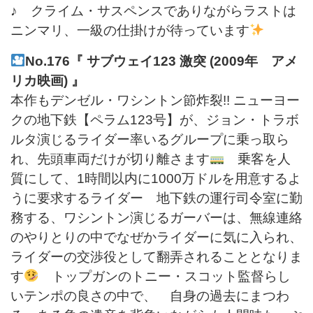
♪ クライム・サスペンスでありながらラストは
ニンマリ、一級の仕掛けが待っています
No.176『 サブウェイ123 激突 (2009年 アメ
リカ映画) 』
本作もデンゼル・ワシントン節炸裂!! ニューヨー
クの地下鉄【ペラム123号】が、ジョン・トラボ
ルタ演じるライダー率いるグループに乗っ取ら
れ、先頭車両だけが切り離さます
乗客を人
質にして、1時間以内に1000万ドルを用意するよ
うに要求するライダー 地下鉄の運行司令室に勤
務する、ワシントン演じるガーバーは、無線連絡
のやりとりの中でなぜかライダーに気に入られ、
ライダーの交渉役として翻弄されることとなりま
す
トップガンのトニー・スコット監督らし
いテンポの良さの中で、 自身の過去にまつわ