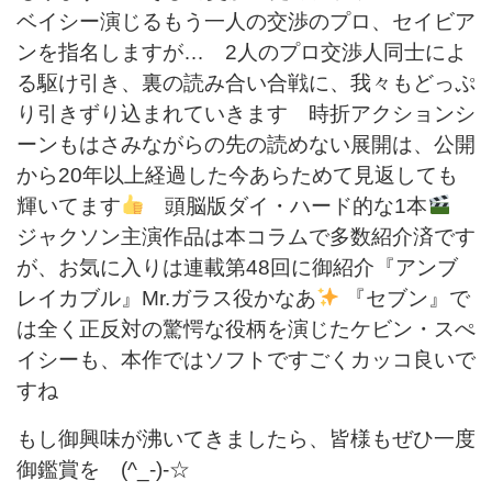
ベイシー演じるもう一人の交渉のプロ、セイビア
ンを指名しますが… 2人のプロ交渉人同士によ
る駆け引き、裏の読み合い合戦に、我々もどっぷ
り引きずり込まれていきます 時折アクションシ
ーンもはさみながらの先の読めない展開は、公開
から20年以上経過した今あらためて見返しても
輝いてます
頭脳版ダイ・ハード的な1本
ジャクソン主演作品は本コラムで多数紹介済です
が、お気に入りは連載第48回に御紹介『アンブ
レイカブル』Mr.ガラス役かなあ
『セブン』で
は全く正反対の驚愕な役柄を演じたケビン・スぺ
イシーも、本作ではソフトですごくカッコ良いで
すね
もし御興味が沸いてきましたら、皆様もぜひ一度
御鑑賞を (^_-)-☆