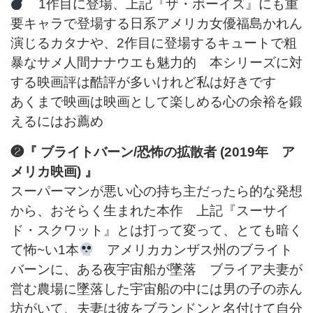
1作目に登場、上記『ザ・ボーイズ』にも重
要キャラで登場する日系アメリカ女優福島かれん
演じるカタナや、2作目に登場するキュートで粗
暴なサメ人間ナナウエも魅力的 本シリーズに対
する映画評は酷評が多いけれど私は好きです
あくまで映画は映画として楽しめる心の余裕を鍛
えるにはお薦め
❷『 ブライトバーン/恐怖の拡散者 (2019年 ア
メリカ映画) 』
スーパーマンが悪い心の持ち主だったら的な発想
から、おそらく生まれた本作 上記『スーサイ
ド・スクワット』とは打って変って、とても暗く
て怖~い1本
アメリカカンザス州のブライト
バーンに、ある夜宇宙船が墜落 ブライア夫妻が
営む農場に墜落した宇宙船の中には男の子の赤ん
坊がいて、夫妻は彼をブランドンと名付けて自分