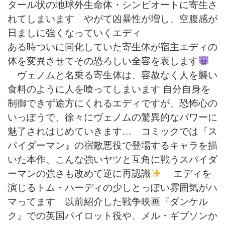
タール状の地球外生命体・シンビオートに寄生さ
れてしまいます やがて凶暴性が増し、空腹感が
日ましに強くなっていくエディ
ある時ついに同化していた寄生体が宿主エディの
体を変異させてその恐ろしい全容を表します
ヴェノムと名乗る寄生体は、容赦なく人を襲い
食料のように人を喰ってしまいます 自分自身を
制御できず途方にくれるエディですが、恐怖心の
いっぽうで、徐々にヴェノムの驚異的なパワーに
魅了されはじめていきます… コミックでは『ス
パイダーマン』の宿敵悪役で登場するキャラを描
いた本作、こんな強いヤツと互角に戦うスパイダ
ーマンの強さも改めて逆に再認識
エディを
演じるトム・ハーディの少しとっぽい雰囲気がハ
マってます 以前紹介した戦争映画『ダンケル
ク』での英国パイロット役や、メル・ギブソンか