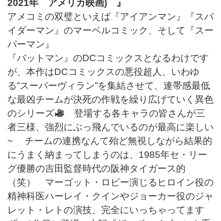
2021年 アメリカ映画) 』
アメコミの双璧といえば『アイアンマン』『スパ
イダーマン』のマーベルコミック、そして『スー
パーマン』
『バットマン』のDCコミックスとなるわけです
が、本作はDCコミックスの悪役超人、いわゆ
る”スーパーヴィラン”を集結させて、連帯感最低
な最凶チームが決死の作戦を繰り広げていく異色
のシリーズ
登場する各キャラの皆さんが三
者三様、強烈にぶっ飛んでいるのが最高に楽しい
~ チームの連携なんて殆ど無視しながら結果的
にうまく納まってしまうのは、1985年セ・リー
グ優勝の吉田監督時代の阪神タイガース的
（笑） マーゴット・ロビー演じるヒロイン役の
精神科医ハーレイ・クインやジョーカー役のジャ
レット・レトの演技、完全にいっちゃってます