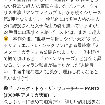
ない身近な超人”の苦悩を描いたブルース・ウィ
リス主演『アンブレイカブル』から続くシリーズ
第2弾となります。 物語的には多重人格の主人
公に誘拐された女子高生の姿を描いていますが、
24番目に出現する人格”ビースト“は、まさに超人
本作の後、”世界一骨折しやすい天才”を演じ
るサミュエル・L・ジャクソンによる最終章『ミ
スター・ガラス』も公開されました。 3本続け
て観て頂けると、『アベンジャーズ』とは全く異
なる、シャマラン監督が描きたかった”人間臭
い、中途半端な超人“定義が、理解し易くなると
思います(^^)
❸『 バック・トゥ・ザ・フューチャー PART2
(1989年 アメリカ映画) 』
久しぶり～に改めて鑑賞(^^♪ 詳しい説明必要な