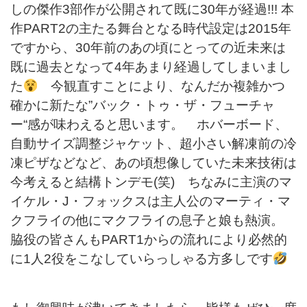
しの傑作3部作が公開されて既に30年が経過!!! 本
作PART2の主たる舞台となる時代設定は2015年
ですから、30年前のあの頃にとっての近未来は
既に過去となって4年あまり経過してしまいまし
た
今観直すことにより、なんだか複雑かつ
確かに新たな”バック・トゥ・ザ・フューチャ
ー“感が味わえると思います。 ホバーボード、
自動サイズ調整ジャケット、超小さい解凍前の冷
凍ピザなどなど、あの頃想像していた未来技術は
今考えると結構トンデモ(笑) ちなみに主演のマ
イケル・J・フォックスは主人公のマーティ・マ
クフライの他にマクフライの息子と娘も熱演。
脇役の皆さんもPART1からの流れにより必然的
に1人2役をこなしていらっしゃる方多しです