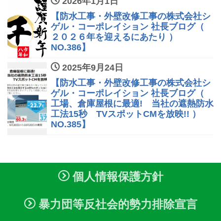
2026年1月1日
【防水工事・外壁改修工事の株式会社シ
ゲル・コーポレイション 社長ブログ（
２０２６年を迎えるにあたり ）
NO.386】
2025年9月24日
【防水工事・外壁改修工事の株式会社シ
ゲル・コーポレイション 社長ブログ（
工場、倉庫屋根に最適! 当社の遮熱防水
工法15秒 TVスポットCMを放映!! ）
NO.385】
個人情報保護方針
暴力団等反社会的勢力排除宣言