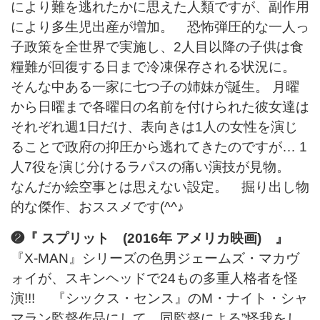
により難を逃れたかに思えた人類ですが、副作用
により多生児出産が増加。 恐怖弾圧的な一人っ
子政策を全世界で実施し、2人目以降の子供は食
糧難が回復する日まで冷凍保存される状況に。
そんな中ある一家に七つ子の姉妹が誕生。 月曜
から日曜まで各曜日の名前を付けられた彼女達は
それぞれ週1日だけ、表向きは1人の女性を演じ
ることで政府の抑圧から逃れてきたのですが… 1
人7役を演じ分けるラパスの痛い演技が見物。
なんだか絵空事とは思えない設定。 掘り出し物
的な傑作、おススメです(^^♪
❷『 スプリット (2016年 アメリカ映画) 』
『X-MAN』シリーズの色男ジェームズ・マカヴ
ォイが、スキンヘッドで24もの多重人格者を怪
演!!! 『シックス・センス』のM・ナイト・シャ
マラン監督作品にして、同監督による”怪我をし